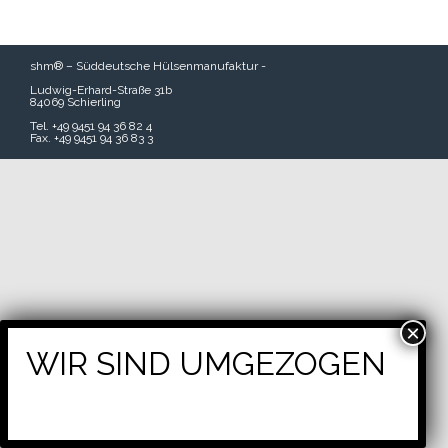
shm® – Süddeutsche Hülsenmanufaktur -
Ludwig-Erhard-Straße 31b
84069 Schierling
Tel. +49 9451 94 36 82 4
Fax. +49 9451 94 36 83 3