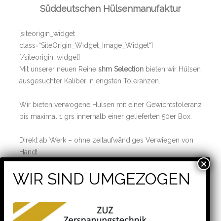
Süddeutschen Hülsenmanufaktur
[siteorigin_widget
class=“SiteOrigin_Widget_Image_Widget“]
[/siteorigin_widget]
Mit unserer neuen Reihe
shm Selection
bieten wir Hülsen
ausgesuchter Kaliber in engsten Toleranzen.
Wir bieten verwogene Hülsen mit einer Gewichtstoleranz
bis maximal 1 grs innerhalb einer gelieferten 50er Box.
Direkt ab Werk – ohne zeitaufwändiges Verwiegen von
Hand!
* Alle Preise inkl. 19 % MwSt. zzgl. Versand.
Verpackungslos 50 Stück – alle Hülsen mit
®
shm
Bodenstempel.