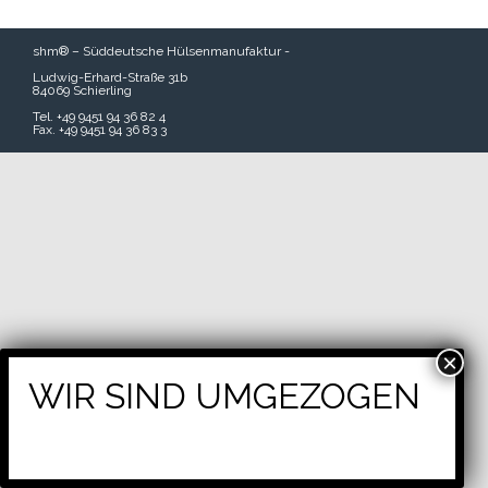
shm® – Süddeutsche Hülsenmanufaktur -
Ludwig-Erhard-Straße 31b
84069 Schierling
Tel. +49 9451 94 36 82 4
Fax. +49 9451 94 36 83 3